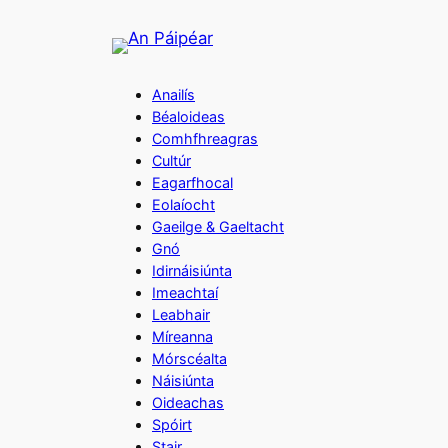
Skip
to
content
Anailís
Béaloideas
Comhfhreagras
Cultúr
Eagarfhocal
Eolaíocht
Gaeilge & Gaeltacht
Gnó
Idirnáisiúnta
Imeachtaí
Leabhair
Míreanna
Mórscéalta
Náisiúnta
Oideachas
Spóirt
Stair