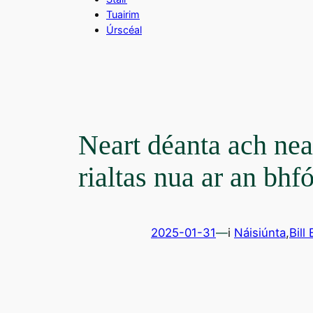
Tuairim
Úrscéal
Neart déanta ach nea
rialtas nua ar an bhf
2025-01-31
—
i
Náisiúnta
,
Bill