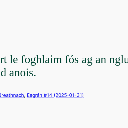
rt le foghlaim fós ag an ngl
ód anois.
 Breathnach
, 
Eagrán #14 (2025-01-31)