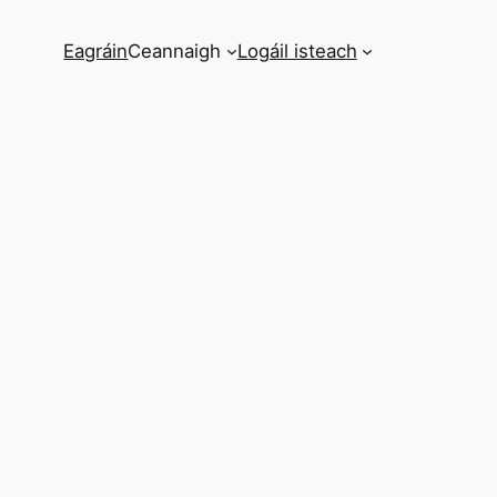
Eagráin
Ceannaigh
Logáil isteach