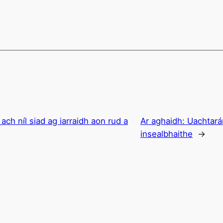
 ach níl siad ag iarraidh aon rud a
Ar aghaidh:
Uachtará
insealbhaithe
→