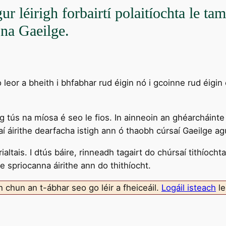
ur léirigh forbairtí polaitíochta le ta
 na Gaeilge.
 leor a bheith i bhfabhar rud éigin nó i gcoinne rud éigin 
 ag tús na míosa é seo le fios. In ainneoin an ghéarcháinte
aí áirithe dearfacha istigh ann ó thaobh cúrsaí Gaeilge a
altais. I dtús báire, rinneadh tagairt do chúrsaí tithíoch
e spriocanna áirithe ann do thithíocht.
ch chun an t-ábhar seo go léir a fheiceáil.
Logáil isteach
le