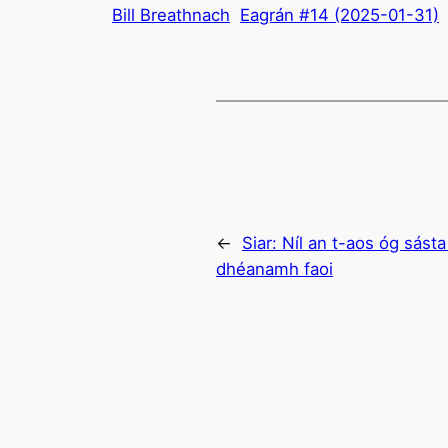
Bill Breathnach
Eagrán #14 (2025-01-31)
←
Siar:
Níl an t-aos óg sásta
dhéanamh faoi