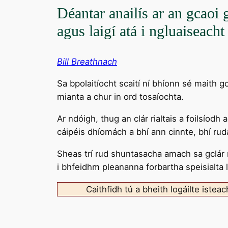
Déantar anailís ar an gcaoi g
agus laigí atá i ngluaiseacht
Bill Breathnach
Sa bpolaitíocht scaití ní bhíonn sé maith go
mianta a chur in ord tosaíochta.
Ar ndóigh, thug an clár rialtais a foilsíodh
cáipéis dhíomách a bhí ann cinnte, bhí rud
Sheas trí rud shuntasacha amach sa gclár ri
i bhfeidhm pleananna forbartha speisialta l
Caithfidh tú a bheith logáilte istea