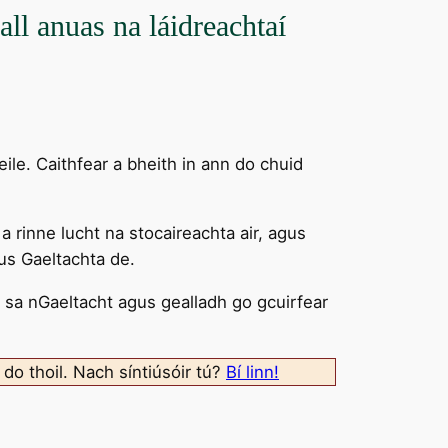
mall anuas na láidreachtaí
eile. Caithfear a bheith in ann do chuid
 a rinne lucht na stocaireachta air, agus
gus Gaeltachta de.
ta sa nGaeltacht agus gealladh go gcuirfear
 do thoil. Nach síntiúsóir tú?
Bí linn!