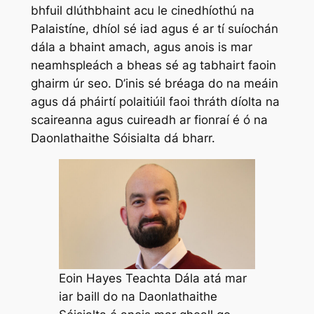
bhfuil dlúthbhaint acu le cinedhíothú na
Palaistíne, dhíol sé iad agus é ar tí suíochán
dála a bhaint amach, agus anois is mar
neamhspleách a bheas sé ag tabhairt faoin
ghairm úr seo. D’inis sé bréaga do na meáin
agus dá pháirtí polaitiúil faoi thráth díolta na
scaireanna agus cuireadh ar fionraí é ó na
Daonlathaithe Sóisialta dá bharr.
Eoin Hayes Teachta Dála atá mar
iar baill do na Daonlathaithe