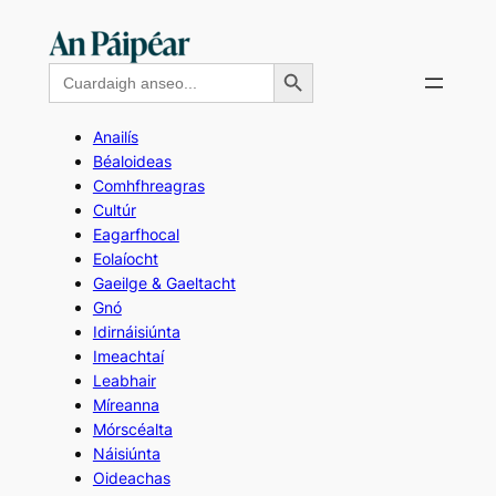
Skip
to
Search Button
Search
content
for:
Anailís
Béaloideas
Comhfhreagras
Cultúr
Eagarfhocal
Eolaíocht
Gaeilge & Gaeltacht
Gnó
Idirnáisiúnta
Imeachtaí
Leabhair
Míreanna
Mórscéalta
Náisiúnta
Oideachas