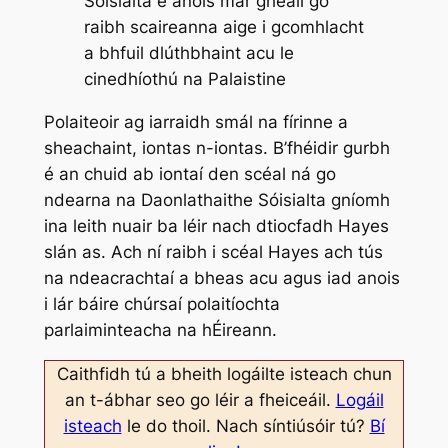
Sóisialta é anois mar gheall go
raibh scaireanna aige i gcomhlacht
a bhfuil dlúthbhaint acu le
cinedhíothú na Palaistine
Polaiteoir ag iarraidh smál na fírinne a
sheachaint, iontas n-iontas. B’fhéidir gurbh
é an chuid ab iontaí den scéal ná go
ndearna na Daonlathaithe Sóisialta gníomh
ina leith nuair ba léir nach dtiocfadh Hayes
slán as. Ach ní raibh i scéal Hayes ach tús
na ndeacrachtaí a bheas acu agus iad anois
i lár báire chúrsaí polaitíochta
parlaiminteacha na hÉireann.
Caithfidh tú a bheith logáilte isteach chun
an t-ábhar seo go léir a fheiceáil.
Logáil
isteach
le do thoil. Nach síntiúsóir tú?
Bí