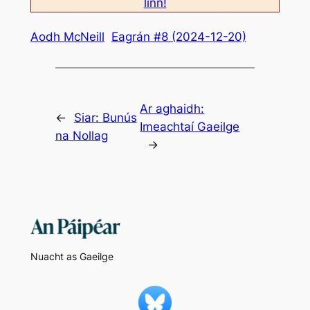
linn!
Aodh McNeill
Eagrán #8 (2024-12-20)
Ar aghaidh:
←
Siar:
Bunús
Imeachtaí Gaeilge
na Nollag
→
Nuacht as Gaeilge