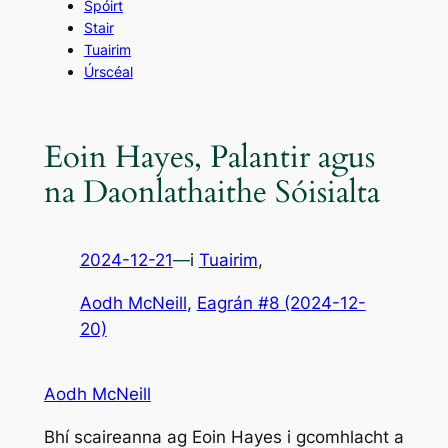
Spóirt
Stair
Tuairim
Úrscéal
Eoin Hayes, Palantir agus
na Daonlathaithe Sóisialta
2024-12-21
—
i
Tuairim
,
Aodh McNeill
, 
Eagrán #8 (2024-12-
20)
Aodh McNeill
Bhí scaireanna ag Eoin Hayes i gcomhlacht a