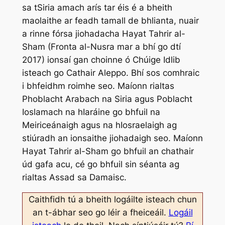
sa tSiria amach arís tar éis é a bheith
maolaithe ar feadh tamall de bhlianta, nuair
a rinne fórsa jiohadacha Hayat Tahrir al-
Sham (Fronta al-Nusra mar a bhí go dtí
2017) ionsaí gan choinne ó Chúige Idlib
isteach go Cathair Aleppo. Bhí sos comhraic
i bhfeidhm roimhe seo. Maíonn rialtas
Phoblacht Arabach na Siria agus Poblacht
Ioslamach na hIaráine go bhfuil na
Meiriceánaigh agus na hIosraelaigh ag
stiúradh an ionsaithe jiohadaigh seo. Maíonn
Hayat Tahrir al-Sham go bhfuil an chathair
úd gafa acu, cé go bhfuil sin séanta ag
rialtas Assad sa Damaisc.
Caithfidh tú a bheith logáilte isteach chun
an t-ábhar seo go léir a fheiceáil.
Logáil