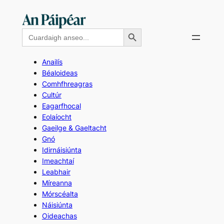
Skip
to
Search Button
Search
content
for:
Anailís
Béaloideas
Comhfhreagras
Cultúr
Eagarfhocal
Eolaíocht
Gaeilge & Gaeltacht
Gnó
Idirnáisiúnta
Imeachtaí
Leabhair
Míreanna
Mórscéalta
Náisiúnta
Oideachas