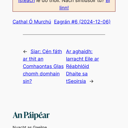
isteach
le do thoil. Nach síntiúsóir tú?
Bí
linn!
Cathal Ó Murchú
Eagrán #6 (2024-12-06)
←
Siar:
Cén fáth
Ar aghaidh:
ar thit an
Iarracht Eile ar
Comhaontas Glas
Réabhlóid
chomh domhain
Dhaite sa
sin?
tSeoirsia
→
Nuacht as Gaeilge