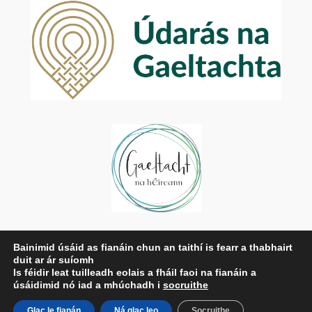
Príobháideachas
Bainimid úsáid as fianáin chun an taithí is fearr a thabhairt
duit ar ár suíomh
Beartas Príobháideachais
Is féidir leat tuilleadh eolais a fháil faoi na fianáin a
Téarmaí agus Coinníollacha
úsáidimid nó iad a mhúchadh i
socruithe
Déan Teagmháil Linn
Glac le fianán
Ná glac leo
Socruithe