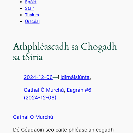
Spóirt
Stair
Tuairim
Úrscéal
Athphléascadh sa Chogadh
sa tSiria
2024-12-06
—
i
Idirnáisiúnta
,
Cathal Ó Murchú
, 
Eagrán #6
(2024-12-06)
Cathal Ó Murchú
Dé Céadaoin seo caite phléasc an cogadh