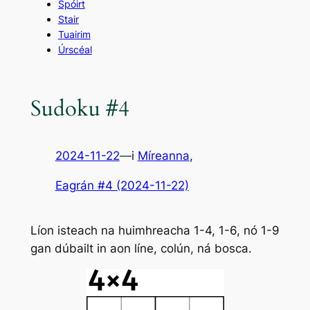
Spóirt
Stair
Tuairim
Úrscéal
Sudoku #4
2024-11-22
—
i
Míreanna
,
Eagrán #4 (2024-11-22)
Líon isteach na huimhreacha 1-4, 1-6, nó 1-9
gan dúbailt in aon líne, colún, ná bosca.