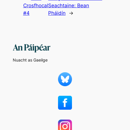
Crosfhocal
Seachtaine: Bean
#4
Pháidín
→
Nuacht as Gaeilge