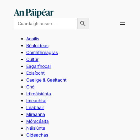
Skip
to
Search Button
Search
content
for:
Anailís
Béaloideas
Comhfhreagras
Cultúr
Eagarfhocal
Eolaíocht
Gaeilge & Gaeltacht
Gnó
Idirnáisiúnta
Imeachtaí
Leabhair
Míreanna
Mórscéalta
Náisiúnta
Oideachas