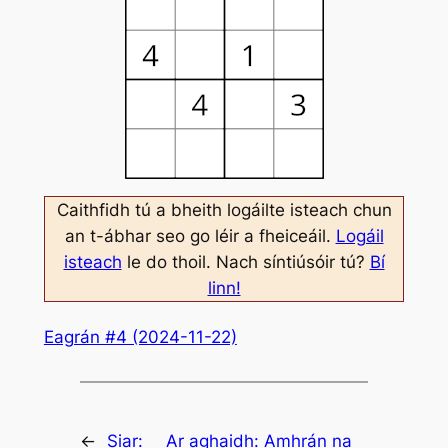
Caithfidh tú a bheith logáilte isteach chun
an t-ábhar seo go léir a fheiceáil.
Logáil
isteach
le do thoil. Nach síntiúsóir tú?
Bí
linn!
Eagrán #4 (2024-11-22)
←
Siar:
Ar aghaidh:
Amhrán na