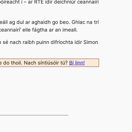
reacht í – ar RTÉ idir deichniúr ceannairí
eáil ag dul ar aghaidh go beo. Ghlac na trí
annairí’ eile fágtha ar an imeall.
 sé nach raibh puinn difríochta idir Simon
e do thoil. Nach síntiúsóir tú?
Bí linn!