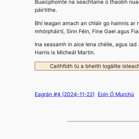
Buaicphointe na seachtaine ó thaobh nuach
páirtithe.
Bhí leagan amach an chláir go hainnis ar n
mhórpháirtí, Sinn Féin, Fine Gael agus Fia
Ina seasamh in aice lena chéile, agus iad
Harris is Micheál Martin.
Caithfidh tú a bheith logáilte isteac
Eagrán #4 (2024-11-22)
Eoin Ó Murchú