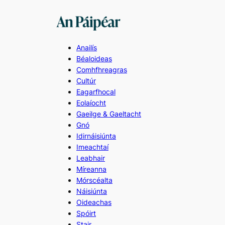
Skip
to
content
Anailís
Béaloideas
Comhfhreagras
Cultúr
Eagarfhocal
Eolaíocht
Gaeilge & Gaeltacht
Gnó
Idirnáisiúnta
Imeachtaí
Leabhair
Míreanna
Mórscéalta
Náisiúnta
Oideachas
Spóirt
Stair