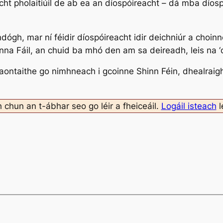
t pholaitiúil de ab ea an díospóireacht – dá mba díospói
dógh, mar ní féidir díospóireacht idir deichniúr a choinn
nna Fáil, an chuid ba mhó den am sa deireadh, leis na ‘ce
 aontaithe go nimhneach i gcoinne Shinn Féin, dhealraigh
h chun an t-ábhar seo go léir a fheiceáil.
Logáil isteach
l