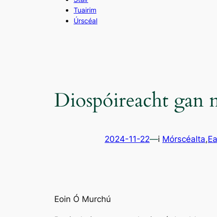
Tuairim
Úrscéal
Diospóireacht gan m
2024-11-22
—
i
Mórscéalta
,
Ea
Eoin Ó Murchú