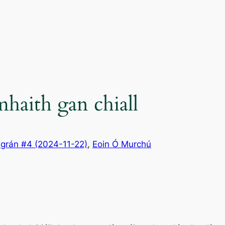
haith gan chiall
grán #4 (2024-11-22)
, 
Eoin Ó Murchú