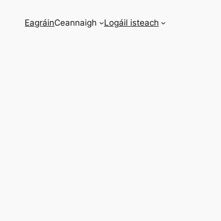
Eagráin
Ceannaigh
Logáil isteach