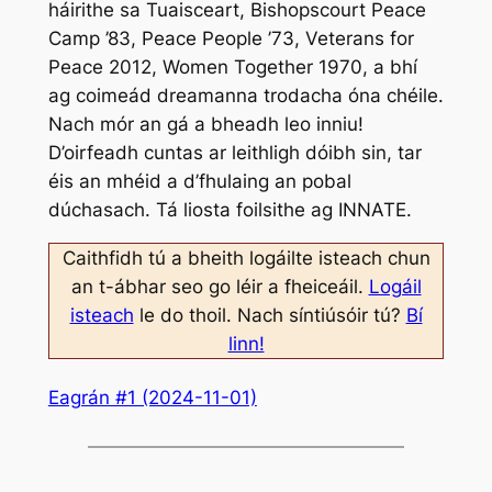
háirithe sa Tuaisceart, Bishopscourt Peace
Camp ’83, Peace People ’73, Veterans for
Peace 2012, Women Together 1970, a bhí
ag coimeád dreamanna trodacha óna chéile.
Nach mór an gá a bheadh leo inniu!
D’oirfeadh cuntas ar leithligh dóibh sin, tar
éis an mhéid a d’fhulaing an pobal
dúchasach. Tá liosta foilsithe ag INNATE.
Caithfidh tú a bheith logáilte isteach chun
an t-ábhar seo go léir a fheiceáil.
Logáil
isteach
le do thoil. Nach síntiúsóir tú?
Bí
linn!
Eagrán #1 (2024-11-01)