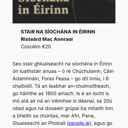
STAIR NA SÍOCHÁNA IN ÉIRINN
Risteárd Mac Annraoi
Coscéim €20
Seo stair ghluaiseacht na síochána in Éirinn
ón luathstair anuas – ó ré Chúchulainn, Cáin
Adamhnáin, Foras Feasa – go dtí inniu, i 6
chaibidil. Tá an leabhar an-chuimsitheach,
go háirithe as 1800 amach. Is é an locht is
mó atá air ná an tréimhse is déanaí, sa 20ú
céad agus na dosaein grúpaí ba mhaith linn
a bheith sa chúntas, mar Afri, Pana,
Gluaiseacht an Phobail (
people.ie
), agus go