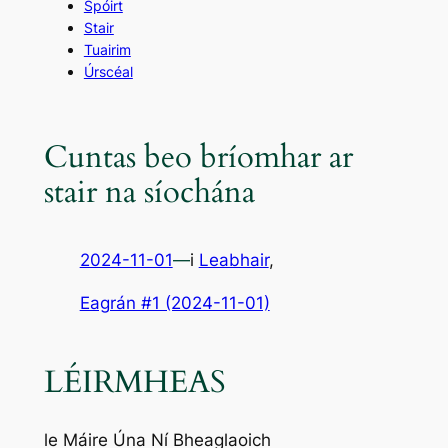
Spóirt
Stair
Tuairim
Úrscéal
Cuntas beo bríomhar ar
stair na síochána
2024-11-01
—
i
Leabhair
,
Eagrán #1 (2024-11-01)
LÉIRMHEAS
le Máire Úna Ní Bheaglaoich