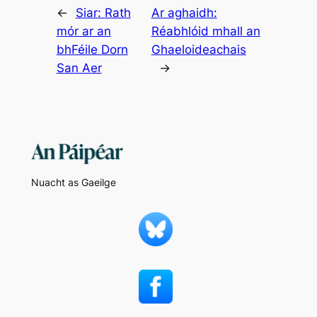
←
Siar:
Rath
Ar aghaidh:
mór ar an
Réabhlóid mhall an
bhFéile Dorn
Ghaeloideachais
San Aer
→
Nuacht as Gaeilge