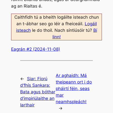
ag an Rialtas é.
Caithfidh tú a bheith logáilte isteach chun
an t-ábhar seo go léir a fheiceáil.
Logáil
isteach
le do thoil. Nach síntiúsóir tú?
Bí
linn!
Eagrán #2 (2024-11-08)
Ar aghaidh:
Má
←
Siar:
Fíorú
theipeann ort i do
d’fhís Sankara:
pháirtí féin, seas
Bata agus bóthar
mar
d’impiriúlaithe an
neamhspleách!
Iarthair
→