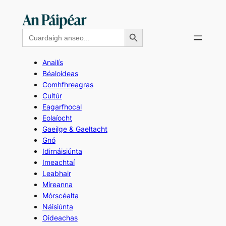
Skip
to
Search Button
Search
content
for:
Anailís
Béaloideas
Comhfhreagras
Cultúr
Eagarfhocal
Eolaíocht
Gaeilge & Gaeltacht
Gnó
Idirnáisiúnta
Imeachtaí
Leabhair
Míreanna
Mórscéalta
Náisiúnta
Oideachas