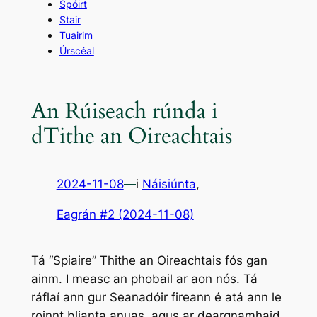
Spóirt
Stair
Tuairim
Úrscéal
An Rúiseach rúnda i
dTithe an Oireachtais
2024-11-08
—
i
Náisiúnta
,
Eagrán #2 (2024-11-08)
Tá “Spiaire” Thithe an Oireachtais fós gan
ainm. I measc an phobail ar aon nós. Tá
ráflaí ann gur Seanadóir fireann é atá ann le
roinnt blianta anuas, agus ar deargnamhaid