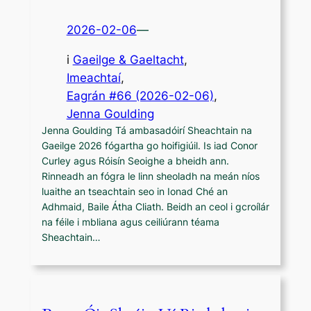
2026-02-06
—
i
Gaeilge & Gaeltacht
, 
Imeachtaí
,
Eagrán #66 (2026-02-06)
, 
Jenna Goulding
Jenna Goulding Tá ambasadóirí Sheachtain na
Gaeilge 2026 fógartha go hoifigiúil. Is iad Conor
Curley agus Róisín Seoighe a bheidh ann.
Rinneadh an fógra le linn sheoladh na meán níos
luaithe an tseachtain seo in Ionad Ché an
Adhmaid, Baile Átha Cliath. Beidh an ceol i gcroílár
na féile i mbliana agus ceiliúrann téama
Sheachtain…