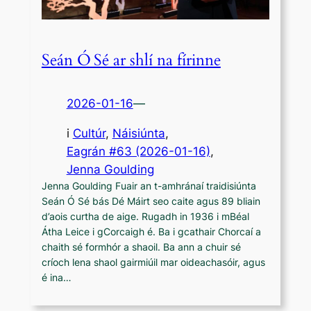
Seán Ó Sé ar shlí na fírinne
2026-01-16
—
i
Cultúr
, 
Náisiúnta
,
Eagrán #63 (2026-01-16)
, 
Jenna Goulding
Jenna Goulding Fuair an t-amhránaí traidisiúnta
Seán Ó Sé bás Dé Máirt seo caite agus 89 bliain
d’aois curtha de aige. Rugadh in 1936 i mBéal
Átha Leice i gCorcaigh é. Ba i gcathair Chorcaí a
chaith sé formhór a shaoil. Ba ann a chuir sé
críoch lena shaol gairmiúil mar oideachasóir, agus
é ina…