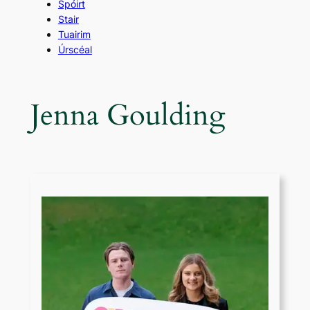
Spóirt
Stair
Tuairim
Úrscéal
Jenna Goulding