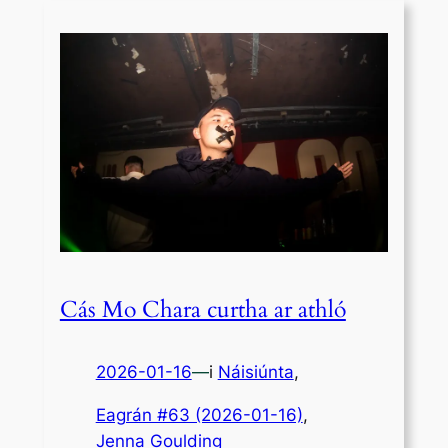
Cás Mo Chara curtha ar athló
2026-01-16
—
i
Náisiúnta
,
Eagrán #63 (2026-01-16)
, 
Jenna Goulding