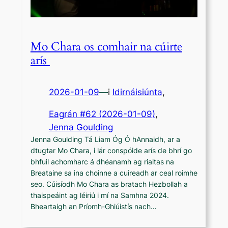
Mo Chara os comhair na cúirte
arís
2026-01-09
—
i
Idirnáisiúnta
,
Eagrán #62 (2026-01-09)
, 
Jenna Goulding
Jenna Goulding Tá Liam Óg Ó hAnnaidh, ar a
dtugtar Mo Chara, i lár conspóide arís de bhrí go
bhfuil achomharc á dhéanamh ag rialtas na
Breataine sa ina choinne a cuireadh ar ceal roimhe
seo. Cúisíodh Mo Chara as bratach Hezbollah a
thaispeáint ag léiriú i mí na Samhna 2024.
Bheartaigh an Príomh-Ghiúistís nach…