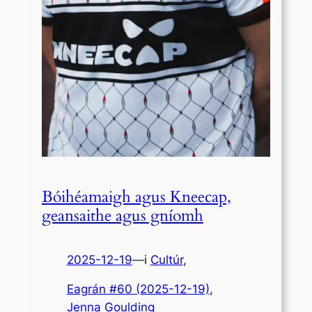
Bóihéamaigh agus Kneecap,
geansaithe agus gníomh
2025-12-19
—
i
Cultúr
,
Eagrán #60 (2025-12-19)
, 
Jenna Goulding