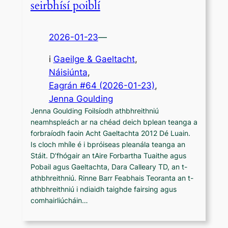
seirbhísí poiblí
2026-01-23
—
i
Gaeilge & Gaeltacht
, 
Náisiúnta
,
Eagrán #64 (2026-01-23)
, 
Jenna Goulding
Jenna Goulding Foilsíodh athbhreithniú
neamhspleách ar na chéad deich bplean teanga a
forbraíodh faoin Acht Gaeltachta 2012 Dé Luain.
Is cloch mhíle é i bpróiseas pleanála teanga an
Stáit. D’fhógair an tAire Forbartha Tuaithe agus
Pobail agus Gaeltachta, Dara Calleary TD, an t-
athbhreithniú. Rinne Barr Feabhais Teoranta an t-
athbhreithniú i ndiaidh taighde fairsing agus
comhairliúcháin…