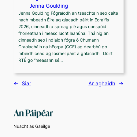
Jenna Goulding
Jenna Goulding Fógraíodh an tseachtain seo caite
nach mbeadh Éire ag glacadh páirt in Eoraifís
2026, cinneadh a spreag plé agus conspóid
fhorleathan i measc lucht leanúna. Tháinig an
cinneadh seo i ndiaidh fógra ó Chumann
Craolacháin na hEorpa (CCE) ag dearbhú go
mbeidh cead ag Iosrael páirt a ghlacadh. Dúirt
RTÉ go “measann sé…
←
Siar
Ar aghaidh
→
Nuacht as Gaeilge