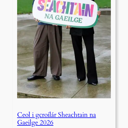
Ceol i gcroílár Sheachtain na
Gaeilge 2026