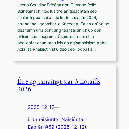
Jenna GouldingD’fhógair an Cumann Peile
Bóihéamach níos luaithe an tseachtain seo
seoladh geansaí as baile do shéasúr 2026,
cruthaithe i gcomhar le Kneecap. Tá an grúpa ag
déanamh urraíocht ar gheansaí an chlub don
bhliain seo chugainn. Úsáidfear na cistí a
bhaileofar chun tacú leis an ngiomnáisiam pobail
Aclaí sa Phalaistín stiúideo ceoil pobail a…
Éire ag tarraingt siar ó Eoraifís
2026
2025-12-12
—
i
Idirnáisiúnta
, 
Náisiúnta
,
Eagrán #59 (2025-12-12)
, 