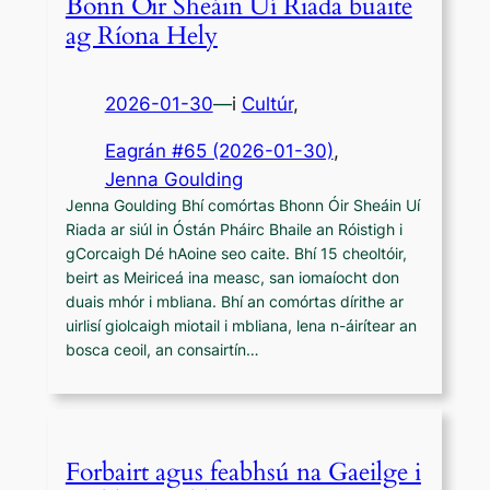
Bonn Óir Sheáin Uí Riada buaite
ag Ríona Hely
2026-01-30
—
i
Cultúr
,
Eagrán #65 (2026-01-30)
, 
Jenna Goulding
Jenna Goulding Bhí comórtas Bhonn Óir Sheáin Uí
Riada ar siúl in Óstán Pháirc Bhaile an Róistigh i
gCorcaigh Dé hAoine seo caite. Bhí 15 cheoltóir,
beirt as Meiriceá ina measc, san iomaíocht don
duais mhór i mbliana. Bhí an comórtas dírithe ar
uirlisí giolcaigh miotail i mbliana, lena n-áirítear an
bosca ceoil, an consairtín…
Forbairt agus feabhsú na Gaeilge i