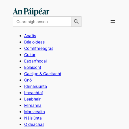
Skip
to
Search Button
Search
content
for:
Anailís
Béaloideas
Comhfhreagras
Cultúr
Eagarfhocal
Eolaíocht
Gaeilge & Gaeltacht
Gnó
Idirnáisiúnta
Imeachtaí
Leabhair
Míreanna
Mórscéalta
Náisiúnta
Oideachas