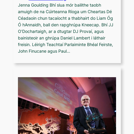
Jenna Goulding Bhí slua mór bailithe taobh
amuigh de na Cúirteanna Ríoga um Cheartas Dé
Céadaoin chun tacaíocht a thabhairt do Liam Óg
Ó hAnnaidh, ball den rapghrúpa Kneecap. Bhí JJ
O’Dochartaigh, ar a dtugtar DJ Provaí, agus
bainisteoir an ghrúpa Daniel Lambert i láthair
freisin. Léirigh Teachtaí Parlaiminte Bhéal Feirste,
John Finucane agus Paul…