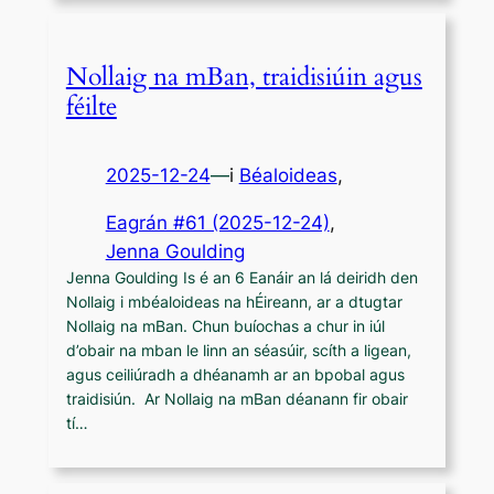
Nollaig na mBan, traidisiúin agus
féilte
2025-12-24
—
i
Béaloideas
,
Eagrán #61 (2025-12-24)
, 
Jenna Goulding
Jenna Goulding Is é an 6 Eanáir an lá deiridh den
Nollaig i mbéaloideas na hÉireann, ar a dtugtar
Nollaig na mBan. Chun buíochas a chur in iúl
d’obair na mban le linn an séasúir, scíth a ligean,
agus ceiliúradh a dhéanamh ar an bpobal agus
traidisiún. Ar Nollaig na mBan déanann fir obair
tí…